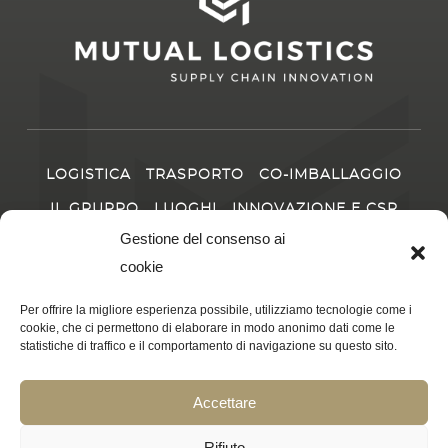
LOGISTICA
TRASPORTO
CO-IMBALLAGGIO
IL GRUPPO
LUOGHI
INNOVAZIONE E CSR
CARRIERA
NOTIZIE
Gestione del consenso ai
cookie
CONTATTO
Per offrire la migliore esperienza possibile, utilizziamo tecnologie come i
cookie, che ci permettono di elaborare in modo anonimo dati come le
statistiche di traffico e il comportamento di navigazione su questo sito.
© 2025
LOGISTICA RECIPROCA
|
Prodotto da JM Chemin
|
Accettare
Informazioni legali e politica sulla privacy
|
Termini e condizioni
di vendita
|
Linkedin
Rifiuto