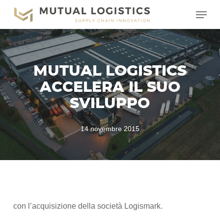
Vai
Menu
al
contenuto
principale
MUTUAL LOGISTICS
ACCELERA IL SUO
SVILUPPO
14 novembre 2015
con l’acquisizione della società Logismark.