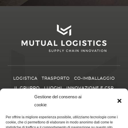
LOGISTICA
TRASPORTO
CO-IMBALLAGGIO
IL GRUPPO
LUOGHI
INNOVAZIONE E CSR
CARRIERA
NOTIZIE
Gestione del consenso ai
cookie
CONTATTO
Per offrire la migliore esperienza possibile, utilizziamo tecnologie come i
cookie, che ci permettono di elaborare in modo anonimo dati come le
statistiche di traffico e il comportamento di navigazione su questo sito.