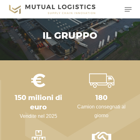
Vai
Menu
al
contenuto
principale
IL GRUPPO
150 milioni di
180
euro
Camion consegnati al
giorno
Vendite nel 2025