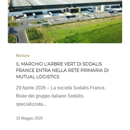
Il
marchio
Notizie
l’Arbre
IL MARCHIO L’ARBRE VERT DI SODALIS
FRANCE ENTRA NELLA RETE PRIMARIA DI
Vert
MUTUAL LOGISTICS
di
SODALIS
29 Aprile 2026 – La società Sodalis France,
France
filiale del gruppo italiano Sodalis,
entra
specializzata...
nella
19 Maggio 2026
rete
primaria