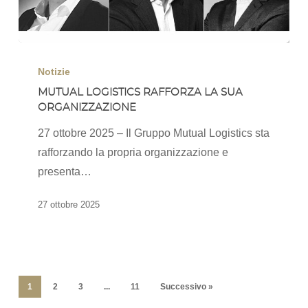
Mutual
Logistics
Notizie
rafforza
MUTUAL LOGISTICS RAFFORZA LA SUA
ORGANIZZAZIONE
la
sua
27 ottobre 2025 – Il Gruppo Mutual Logistics sta
organizzazione
rafforzando la propria organizzazione e
presenta…
27 ottobre 2025
1
2
3
...
11
Successivo »