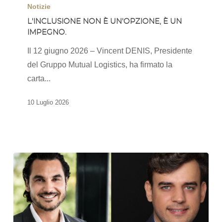
non
Notizie
è
L'INCLUSIONE NON È UN'OPZIONE, È UN
IMPEGNO.
un'opzione,
è
Il 12 giugno 2026 – Vincent DENIS, Presidente
un
del Gruppo Mutual Logistics, ha firmato la
impegno.
carta...
10 Luglio 2026