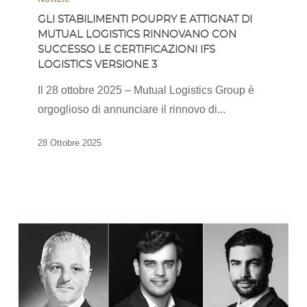
Poupry
GLI STABILIMENTI POUPRY E ATTIGNAT DI
MUTUAL LOGISTICS RINNOVANO CON
e
SUCCESSO LE CERTIFICAZIONI IFS
Attignat
LOGISTICS VERSIONE 3
di
Il 28 ottobre 2025 – Mutual Logistics Group è
Mutual
orgoglioso di annunciare il rinnovo di...
Logistics
rinnovano
28 Ottobre 2025
con
successo
le
certificazioni
IFS
Logistics
versione
3