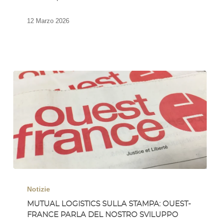
il
12 Marzo 2026
loro
nuovo
sito
logistico
a
Rennes-
Janzé
(35)
Mutual
Logistics
Notizie
sulla
MUTUAL LOGISTICS SULLA STAMPA: OUEST-
FRANCE PARLA DEL NOSTRO SVILUPPO
stampa: