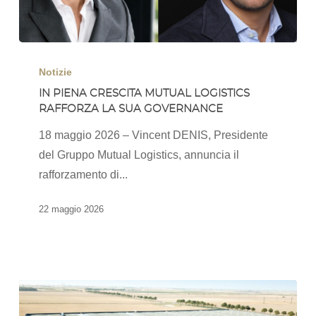
In
piena
Notizie
crescita
IN PIENA CRESCITA MUTUAL LOGISTICS
RAFFORZA LA SUA GOVERNANCE
Mutual
Logistics
18 maggio 2026 – Vincent DENIS, Presidente
rafforza
del Gruppo Mutual Logistics, annuncia il
la
rafforzamento di...
sua
governance
22 maggio 2026