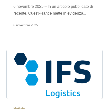
Ouest-
6 novembre 2025 – In un articolo pubblicato di
France
recente, Ouest-France mette in evidenza...
parla
del
6 novembre 2025
nostro
sviluppo
Gli
stabilimenti
Notizie