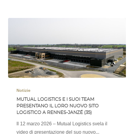
di
Mutual
Logistics
Mutual
Logistics
Notizie
e
MUTUAL LOGISTICS E I SUOI TEAM
PRESENTANO IL LORO NUOVO SITO
i
LOGISTICO A RENNES-JANZÉ (35)
suoi
team
Il 12 marzo 2026 – Mutual Logistics svela il
presentano
video di presentazione del suo nuovo...