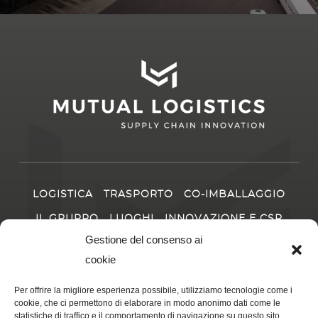
LOGISTICA
TRASPORTO
CO-IMBALLAGGIO
IL GRUPPO
LUOGHI
INNOVAZIONE E CSR
CARRIERA
NOTIZIE
Gestione del consenso ai
cookie
CONTATTO
Per offrire la migliore esperienza possibile, utilizziamo tecnologie come i
cookie, che ci permettono di elaborare in modo anonimo dati come le
statistiche di traffico e il comportamento di navigazione su questo sito.