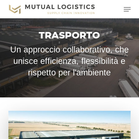
Vai
Menu
al
contenuto
principale
TRASPORTO
Un approccio collaborativo, che
unisce efficienza, flessibilità e
rispetto per l'ambiente