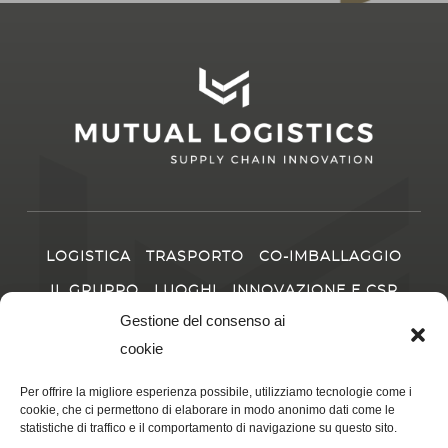
LOGISTICA
TRASPORTO
CO-IMBALLAGGIO
IL GRUPPO
LUOGHI
INNOVAZIONE E CSR
CARRIERA
NOTIZIE
Gestione del consenso ai
cookie
CONTATTO
Per offrire la migliore esperienza possibile, utilizziamo tecnologie come i
cookie, che ci permettono di elaborare in modo anonimo dati come le
statistiche di traffico e il comportamento di navigazione su questo sito.