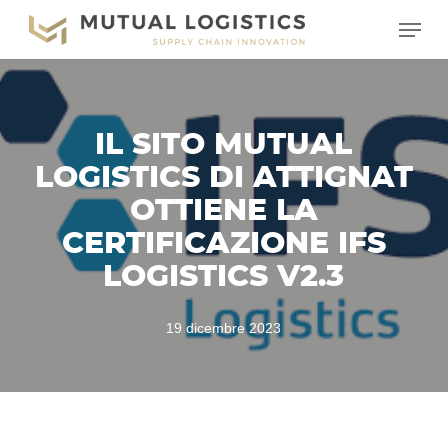
Vai
Menu
al
contenuto
principale
IL SITO MUTUAL
LOGISTICS DI ATTIGNAT
OTTIENE LA
CERTIFICAZIONE IFS
LOGISTICS V2.3
19 dicembre 2023