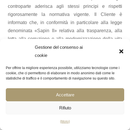
controparte aderisca agli stessi principi e rispetti
rigorosamente la normativa vigente. Il Cliente è
informato che, in conformità in particolare alla legge
denominata «Sapin II» relativa alla trasparenza, alla
lotta alla corruzione e alla modernizzazione della vita
economica del 9 dicembre 2016, il Prestatore dispone
Gestione del consenso ai
di misure interne di prevenzione della corruzione. Il
cookie
Prestatore provvede affinché tutti i propri collaboratori,
Per offrire la migliore esperienza possibile, utilizziamo tecnologie come i
in particolare quelli che hanno la facoltà di impegnarlo
cookie, che ci permettono di elaborare in modo anonimo dati come le
statistiche di traffico e il comportamento di navigazione su questo sito.
nei rapporti con terzi, condividano e applichino le
norme di legge e i regolamenti interni che garantiscono
Accettare
il rispetto dell’etica aziendale. Nell’ambito
dell’esecuzione del presente Contratto, ciascuna Parte
Rifiuto
si impegna a rispettare i principi e le norme previsti
dalle leggi e dai regolamenti applicabili in materia di
{titolo}
conflitti di interesse, diritto della concorrenza e lotta alla