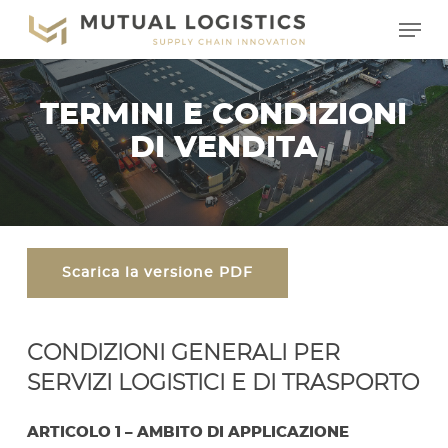
Vai
Menu
al
contenuto
principale
TERMINI E CONDIZIONI
DI VENDITA
Scarica la versione PDF
CONDIZIONI GENERALI PER
SERVIZI LOGISTICI E DI TRASPORTO
ARTICOLO 1 – AMBITO DI APPLICAZIONE