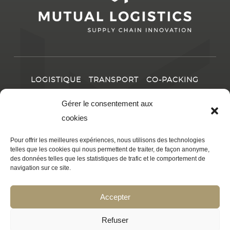
LOGISTIQUE
TRANSPORT
CO-PACKING
LE GROUPE
IMPLANTATIONS
INNOVATION &
Gérer le consentement aux
RSE
CARRIÈRES
ACTUALITÉS
cookies
Pour offrir les meilleures expériences, nous utilisons des technologies
CONTACT
telles que les cookies qui nous permettent de traiter, de façon anonyme,
des données telles que les statistiques de trafic et le comportement de
navigation sur ce site.
© 2025
MUTUAL LOGISTICS
|
Réalisation : JM Chemin
|
Accepter
Mentions légales et politique de confidentialité
|
Conditions
générales de vente
|
Linkedin
Refuser