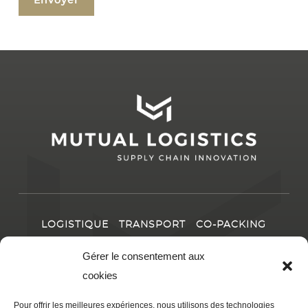
vide.
champ
ce
vide.
champ
vide.
LOGISTIQUE
TRANSPORT
CO-PACKING
LE GROUPE
IMPLANTATIONS
INNOVATION &
Gérer le consentement aux
RSE
CARRIÈRES
ACTUALITÉS
cookies
Pour offrir les meilleures expériences, nous utilisons des technologies
CONTACT