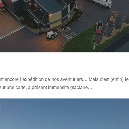
ent encore l’expédition de nos aventuriers…
Mais c’est (enfin) l
u sur une carte, à présent immensité glaciaire…