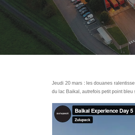
Jeudi 20 mars : les douanes ralentiss
du lac Baikal, autrefois petit point ble