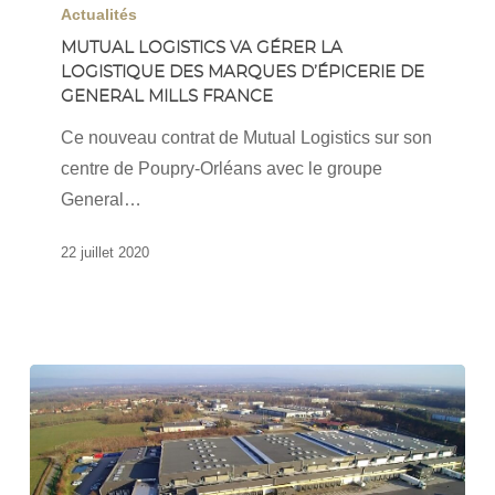
Logistics
Actualités
va
MUTUAL LOGISTICS VA GÉRER LA
LOGISTIQUE DES MARQUES D’ÉPICERIE DE
gérer
GENERAL MILLS FRANCE
la
logistique
Ce nouveau contrat de Mutual Logistics sur son
des
centre de Poupry-Orléans avec le groupe
marques
General…
d’épicerie
22 juillet 2020
de
General
Mills
France