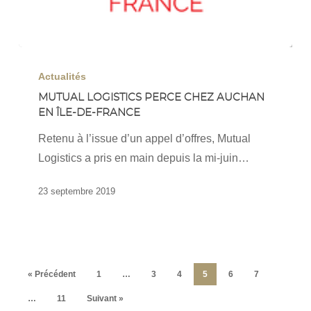
Mutual
Logistics
Actualités
perce
MUTUAL LOGISTICS PERCE CHEZ AUCHAN
EN ÎLE-DE-FRANCE
chez
Auchan
Retenu à l’issue d’un appel d’offres, Mutual
en
Logistics a pris en main depuis la mi-juin…
île-
de-
23 septembre 2019
france
« Précédent
1
…
3
4
5
6
7
…
11
Suivant »