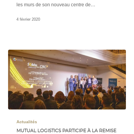
sur
les murs de son nouveau centre de…
son
futur
4 février 2020
site
de
Poupry
Mutual
Logistics
Actualités
participe
MUTUAL LOGISTICS PARTICIPE À LA REMISE