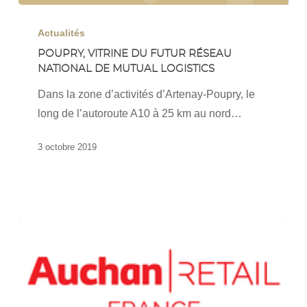
Poupry,
vitrine
Actualités
du
POUPRY, VITRINE DU FUTUR RÉSEAU
NATIONAL DE MUTUAL LOGISTICS
futur
réseau
Dans la zone d’activités d’Artenay-Poupry, le
national
long de l’autoroute A10 à 25 km au nord…
de
Mutual
3 octobre 2019
Logistics