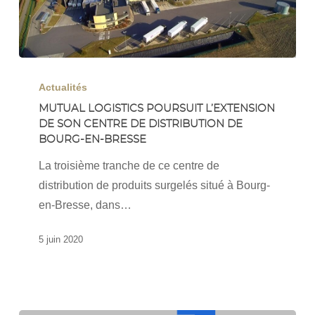
Mutual
Logistics
Actualités
poursuit
MUTUAL LOGISTICS POURSUIT L’EXTENSION
DE SON CENTRE DE DISTRIBUTION DE
l’extension
BOURG-EN-BRESSE
de
son
La troisième tranche de ce centre de
centre
distribution de produits surgelés situé à Bourg-
de
en-Bresse, dans…
Distribution
5 juin 2020
de
Bourg-
en-
Bresse