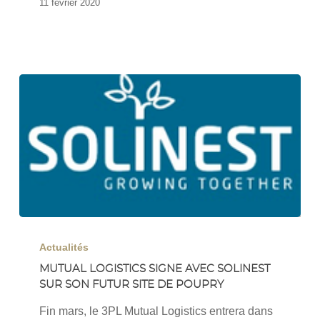
11 février 2020
Mutual
Logistics
Actualités
signe
MUTUAL LOGISTICS SIGNE AVEC SOLINEST
SUR SON FUTUR SITE DE POUPRY
avec
Solinest
Fin mars, le 3PL Mutual Logistics entrera dans