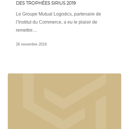
DES TROPHÉES SIRIUS 2019
à
la
Le Groupe Mutual Logistics, partenaire de
remise
l’Institut du Commerce, a eu le plaisir de
des
remettre…
trophées
SIRIUS
26 novembre 2019
2019